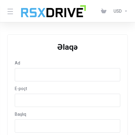
USD
Əlaqə
Ad
E-poçt
Başlıq