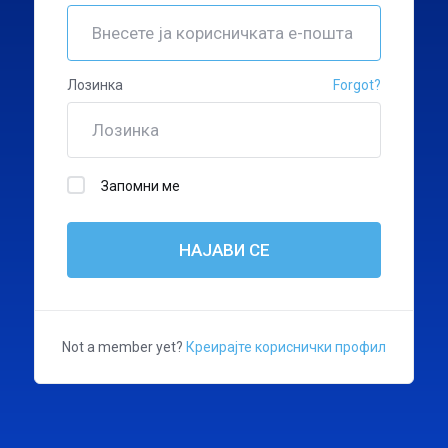
Лозинка
Forgot?
Запомни ме
НАЈАВИ СЕ
Not a member yet?
Креирајте кориснички профил